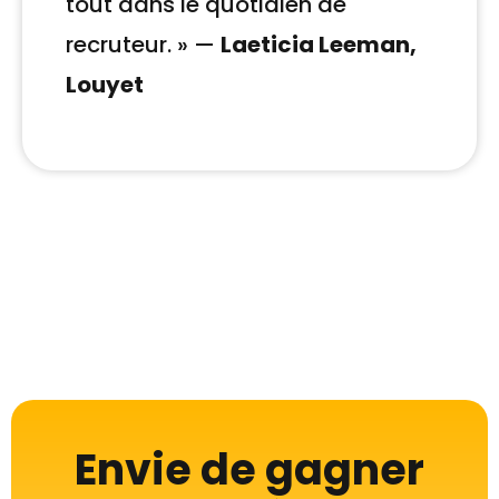
tout dans le quotidien de
recruteur. »
—
Laeticia Leeman,
Louyet
Envie de gagner